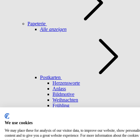
Papeterie
Alle anzeigen
Postkarten
Herzensworte
Anlass
Bildmotive
Weihnachten
Frühling
Umschläge
Achtsamkeit
Freundschaft
We use cookies
Geburtstag
We may place these for analysis of our visitor data, to improve our website, show personali
Abenteuer
content and to give you a great website experience. For more information about the cookies