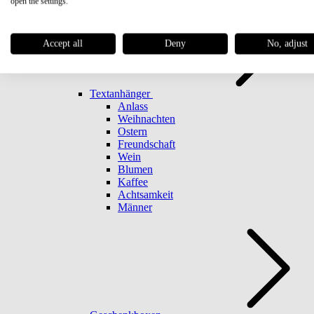
open the settings.
Accept all
Deny
No, adjust
Textanhänger
Anlass
Weihnachten
Ostern
Freundschaft
Wein
Blumen
Kaffee
Achtsamkeit
Männer