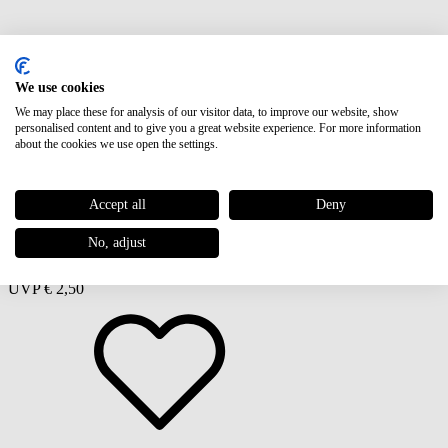
We use cookies
We may place these for analysis of our visitor data, to improve our website, show
Postkarte
personalised content and to give you a great website experience. For more information
Happy Birthday
about the cookies we use open the settings.
Accept all
Deny
No, adjust
UVP
€ 2,50