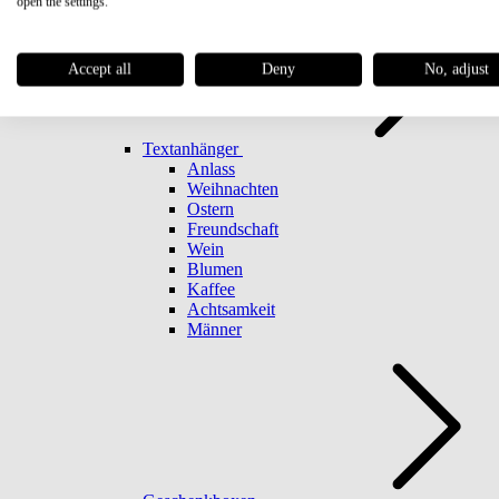
open the settings.
Accept all
Deny
No, adjust
Textanhänger
Anlass
Weihnachten
Ostern
Freundschaft
Wein
Blumen
Kaffee
Achtsamkeit
Männer