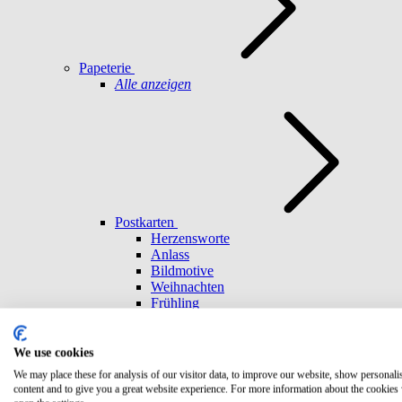
Papeterie
Alle anzeigen
Postkarten
Herzensworte
Anlass
Bildmotive
Weihnachten
Frühling
Umschläge
Achtsamkeit
Freundschaft
We use cookies
Geburtstag
We may place these for analysis of our visitor data, to improve our website, show personali
Abenteuer
content and to give you a great website experience. For more information about the cookies