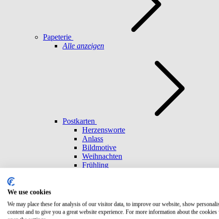
Papeterie
Alle anzeigen
Postkarten
Herzensworte
Anlass
Bildmotive
Weihnachten
Frühling
Umschläge
Achtsamkeit
Freundschaft
We use cookies
Geburtstag
We may place these for analysis of our visitor data, to improve our website, show personali
Abenteuer
content and to give you a great website experience. For more information about the cookies