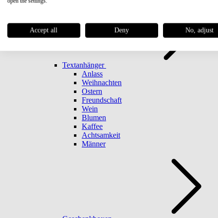
open the settings.
Accept all
Deny
No, adjust
Textanhänger
Anlass
Weihnachten
Ostern
Freundschaft
Wein
Blumen
Kaffee
Achtsamkeit
Männer