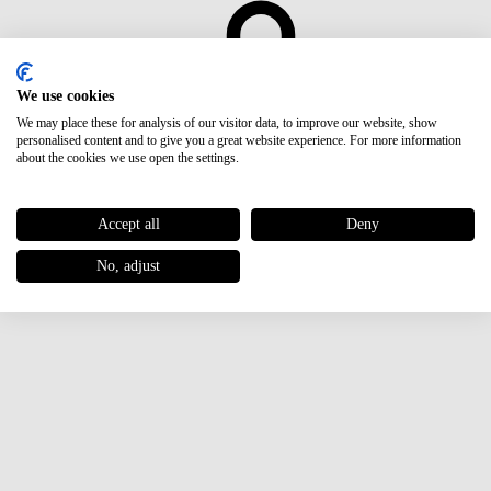
We use cookies
We may place these for analysis of our visitor data, to improve our website, show
personalised content and to give you a great website experience. For more information
UVP
€ 1,00
about the cookies we use open the settings.
Accept all
Deny
No, adjust