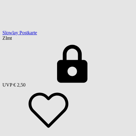
Slowlay Postkarte
ZImt
UVP
€ 2,50