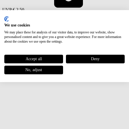
UVP
€ 2,50
We use cookies
We may place these for analysis of our visitor data, to improve our website, show
personalised content and to give you a great website experience. For more information
about the cookies we use open the settings.
Accept all
Deny
No, adjust