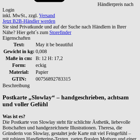
Händlerpreis nach
Login
inkl. MwSt., zzgl.
Versand
Jetzt B2B-Händler werden
Sie sind Privatkunde und auf der Suche nach Händlern in Ihrer
Nähe? Hier geht´s zum
Storefinder
Eigenschaften
Text:
May it be beautiful
Gewicht in kg:
0,008
Maße in cm:
B: 12 H: 17,2
Form:
eckig
Material:
Papier
GTIN:
00756892783315
Beschreibung
Postkarte „Slowlay“ – handgeschrieben, achtsam
und voller Gefühl
Was ist es?
Die Postkarte von Slowlay steht für schlichte Ästhetik, liebevolle
Botschaften und handgezeichnete Illustrationen. Theresa, die
Gründerin von Slowlay, gestaltet jede Karte mit viel Feingefühl –
mit ruhigen Handlettering-Texten, zarten floralen Motiven und einer