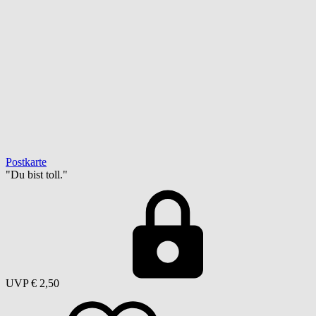
Postkarte
"Du bist toll."
UVP
€ 2,50