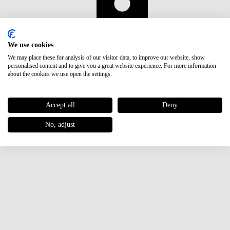
UVP
€ 2,50
We use cookies
We may place these for analysis of our visitor data, to improve our website, show
personalised content and to give you a great website experience. For more information
about the cookies we use open the settings.
Accept all
Deny
No, adjust