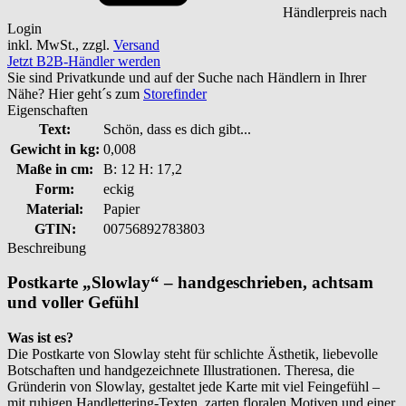
Händlerpreis nach
Login
inkl. MwSt., zzgl.
Versand
Jetzt B2B-Händler werden
Sie sind Privatkunde und auf der Suche nach Händlern in Ihrer
Nähe? Hier geht´s zum
Storefinder
Eigenschaften
Text:
Schön, dass es dich gibt...
Gewicht in kg:
0,008
Maße in cm:
B: 12 H: 17,2
Form:
eckig
Material:
Papier
GTIN:
00756892783803
Beschreibung
Postkarte „Slowlay“ – handgeschrieben, achtsam
und voller Gefühl
Was ist es?
Die Postkarte von Slowlay steht für schlichte Ästhetik, liebevolle
Botschaften und handgezeichnete Illustrationen. Theresa, die
Gründerin von Slowlay, gestaltet jede Karte mit viel Feingefühl –
mit ruhigen Handlettering-Texten, zarten floralen Motiven und einer