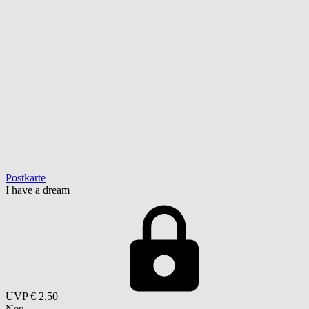
Postkarte
I have a dream
UVP
€ 2,50
Neu