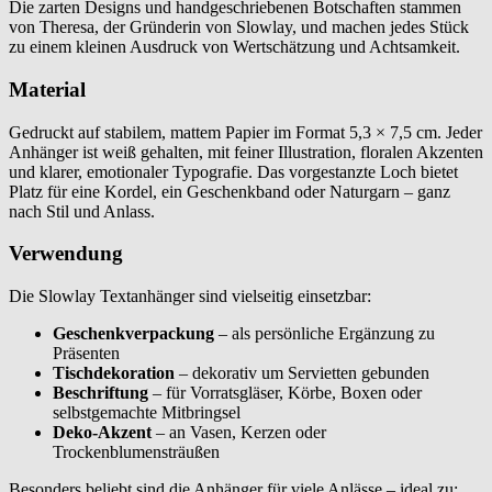
Die zarten Designs und handgeschriebenen Botschaften stammen
von Theresa, der Gründerin von Slowlay, und machen jedes Stück
zu einem kleinen Ausdruck von Wertschätzung und Achtsamkeit.
Material
Gedruckt auf stabilem, mattem Papier im Format 5,3 × 7,5 cm. Jeder
Anhänger ist weiß gehalten, mit feiner Illustration, floralen Akzenten
und klarer, emotionaler Typografie. Das vorgestanzte Loch bietet
Platz für eine Kordel, ein Geschenkband oder Naturgarn – ganz
nach Stil und Anlass.
Verwendung
Die Slowlay Textanhänger sind vielseitig einsetzbar:
Geschenkverpackung
– als persönliche Ergänzung zu
Präsenten
Tischdekoration
– dekorativ um Servietten gebunden
Beschriftung
– für Vorratsgläser, Körbe, Boxen oder
selbstgemachte Mitbringsel
Deko-Akzent
– an Vasen, Kerzen oder
Trockenblumensträußen
Besonders beliebt sind die Anhänger für viele Anlässe – ideal zu: