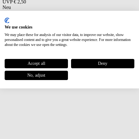
UVP
€ 2,50
Neu
We use cookies
We may place these for analysis of our visitor data, to improve our website, show
personalised content and to give you a great website experience. For more information
about the cookies we use open the settings.
Accept all
Deny
No, adjust