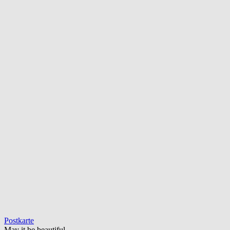
Postkarte
May it be beautiful