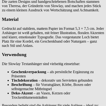
Die zarten Designs und handgeschriebenen Botschaften stammen
von Theresa, der Gründerin von Slowlay, und machen jedes Stück
zu einem kleinen Ausdruck von Wertschätzung und Achtsamkeit.
Material
Gedruckt auf stabilem, mattem Papier im Format 5,3 × 7,5 cm. Jeder
Anhänger ist weiß gehalten, mit feiner Illustration, floralen Akzenten
und klarer, emotionaler Typografie. Das vorgestanzte Loch bietet
Platz für eine Kordel, ein Geschenkband oder Naturgarn – ganz
nach Stil und Anlass.
Verwendung
Die Slowlay Textanhänger sind vielseitig einsetzbar:
Geschenkverpackung
– als persönliche Ergänzung zu
Präsenten
Tischdekoration
– dekorativ um Servietten gebunden
Beschriftung
– für Vorratsgläser, Körbe, Boxen oder
selbstgemachte Mitbringsel
Deko-Akzent
– an Vasen, Kerzen oder
Trockenblumensträußen
Besonders beliebt sind die Anhänger für viele Anlässe – ideal zu: