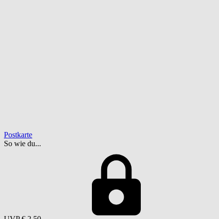
Postkarte
So wie du...
UVP
€ 2,50