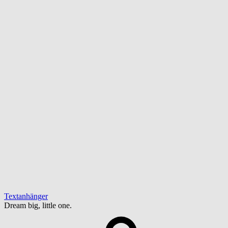
Textanhänger
Dream big, little one.