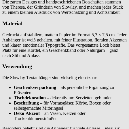
Die zarten Designs und handgeschriebenen Botschaften stammen
von Theresa, der Gründerin von Slowlay, und machen jedes Stück
zu einem kleinen Ausdruck von Wertschätzung und Achtsamkeit.
Material
Gedruckt auf stabilem, mattem Papier im Format 5,3 × 7,5 cm. Jeder
Anhänger ist weiß gehalten, mit feiner Illustration, floralen Akzenten
und klarer, emotionaler Typografie. Das vorgestanzte Loch bietet
Platz für eine Kordel, ein Geschenkband oder Naturgarn – ganz
nach Stil und Anlass.
Verwendung
Die Slowlay Textanhänger sind vielseitig einsetzbar:
Geschenkverpackung
– als persönliche Ergänzung zu
Präsenten
Tischdekoration
– dekorativ um Servietten gebunden
Beschriftung
– für Vorratsgläser, Körbe, Boxen oder
selbstgemachte Mitbringsel
Deko-Akzent
– an Vasen, Kerzen oder
Trockenblumensträußen
Besonders beliebt sind die Anhänger für viele Anlässe – ideal zu: