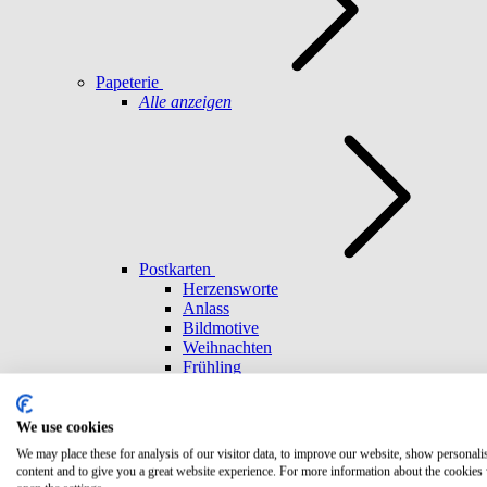
Papeterie
Alle anzeigen
Postkarten
Herzensworte
Anlass
Bildmotive
Weihnachten
Frühling
Umschläge
Achtsamkeit
Freundschaft
We use cookies
Geburtstag
We may place these for analysis of our visitor data, to improve our website, show personali
Abenteuer
content and to give you a great website experience. For more information about the cookies