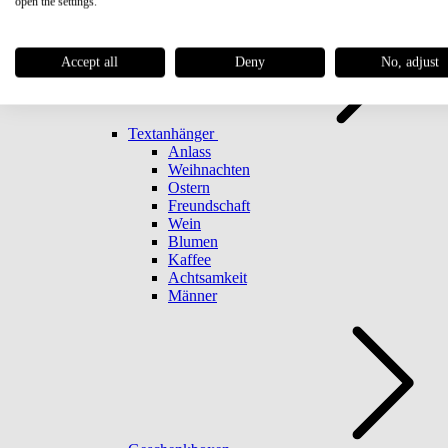
open the settings.
Accept all
Deny
No, adjust
Textanhänger
Anlass
Weihnachten
Ostern
Freundschaft
Wein
Blumen
Kaffee
Achtsamkeit
Männer