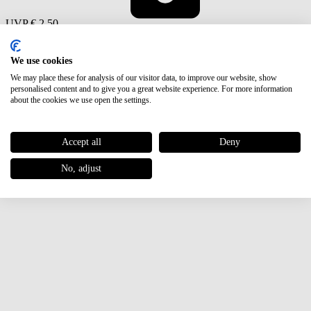
UVP
€ 2,50
We use cookies
We may place these for analysis of our visitor data, to improve our website, show
personalised content and to give you a great website experience. For more information
about the cookies we use open the settings.
Accept all
Deny
No, adjust