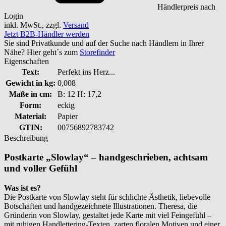
Händlerpreis nach
Login
inkl. MwSt., zzgl.
Versand
Jetzt B2B-Händler werden
Sie sind Privatkunde und auf der Suche nach Händlern in Ihrer
Nähe? Hier geht´s zum
Storefinder
Eigenschaften
Text:
Perfekt ins Herz...
Gewicht in kg:
0,008
Maße in cm:
B: 12 H: 17,2
Form:
eckig
Material:
Papier
GTIN:
00756892783742
Beschreibung
Postkarte „Slowlay“ – handgeschrieben, achtsam
und voller Gefühl
Was ist es?
Die Postkarte von Slowlay steht für schlichte Ästhetik, liebevolle
Botschaften und handgezeichnete Illustrationen. Theresa, die
Gründerin von Slowlay, gestaltet jede Karte mit viel Feingefühl –
mit ruhigen Handlettering-Texten, zarten floralen Motiven und einer